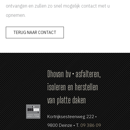
ontvangen en zullen zo snel mogelijk contact met u
opnemen.
TERUG NAAR CONTACT
Dhovan bv • asfalteren,
isoleren en herstellen
van platte daken
Kortrijksesteenweg 222 •
9800 Deinze • T.
09 386 09